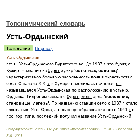
Топонимический словарь
Усть-Ордынский
Толкование
Перевод
Усть-Ордынский
пгт
,
ц.
Усть-Ордынского Бурятского ао. До 1937
г.
это бурят,
с.
Хужйр. Название из
бурят.
хужир
'солончак, солонец'
характеризовало большую засоленность почв в окрестностях
села. С начала XIX
в.
в Хужире находилась почтовая
ст.
,
называвшаяся Усть-Ордынская по расположению в устье
р.
Ордынка. Гидроним связан с
бурят.
,
монг.
орда
'поселение,
становище, лагерь'
. По названию станции село с 1937
г.
стало
называться Усть-Орда, а после преобразования его в 1941
г.
в
пос.
гор.
типа, последний получил название Усть-Ордынский.
Географические названия мира: Топонимический словарь. - М: АСТ
.
Поспелов
Е.М.
.
2001
.