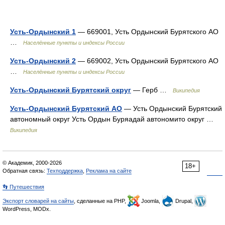
Усть-Ордынский 1
— 669001, Усть Ордынский Бурятского АО
…
Населённые пункты и индексы России
Усть-Ордынский 2
— 669002, Усть Ордынский Бурятского АО
…
Населённые пункты и индексы России
Усть-Ордынский Бурятский округ
— Герб …
Википедия
Усть-Ордынский Бурятский АО
— Усть Ордынский Бурятский
автономный округ Усть Ордын Буряадай автономито округ …
Википедия
© Академик, 2000-2026
18+
Обратная связь:
Техподдержка
,
Реклама на сайте
👣 Путешествия
Экспорт словарей на сайты
, сделанные на PHP,
Joomla,
Drupal,
WordPress, MODx.