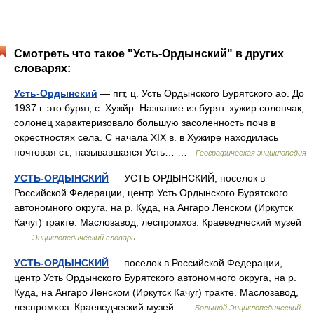
Смотреть что такое "Усть-Ордынский" в других
словарях:
Усть-Ордынский
— пгт, ц. Усть Ордынского Бурятского ао. До
1937 г. это бурят, с. Хужйр. Название из бурят. хужир солончак,
солонец характеризовало большую засоленность почв в
окрестностях села. С начала XIX в. в Хужире находилась
почтовая ст., называвшаяся Усть… …
Географическая энциклопедия
УСТЬ-ОРДЫНСКИЙ
— УСТЬ ОРДЫНСКИЙ, поселок в
Российской Федерации, центр Усть Ордынского Бурятского
автономного округа, на р. Куда, на Ангаро Ленском (Иркутск
Качуг) тракте. Маслозавод, леспромхоз. Краеведческий музей
…
Энциклопедический словарь
УСТЬ-ОРДЫНСКИЙ
— поселок в Российской Федерации,
центр Усть Ордынского Бурятского автономного округа, на р.
Куда, на Ангаро Ленском (Иркутск Качуг) тракте. Маслозавод,
леспромхоз. Краеведческий музей …
Большой Энциклопедический